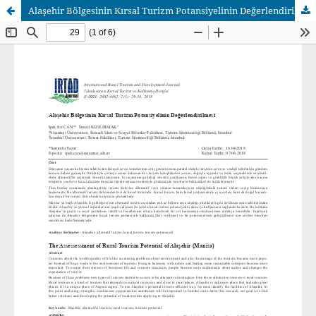
Alaşehir Bölgesinin Kırsal Turizm Potansiyelinin Değerlendirilmesi