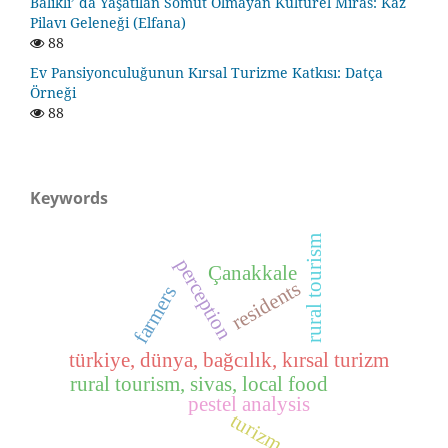
Balıklı’ da Yaşatılan Somut Olmayan Kültürel Miras: Kaz
Pilavı Geleneği (Elfana)
88
Ev Pansiyonculuğunun Kırsal Turizme Katkısı: Datça
Örneği
88
Keywords
rural tourism
perception
Çanakkale
residents
farmers
türkiye, dünya, bağcılık, kırsal turizm
rural tourism, sivas, local food
pestel analysis
turizm